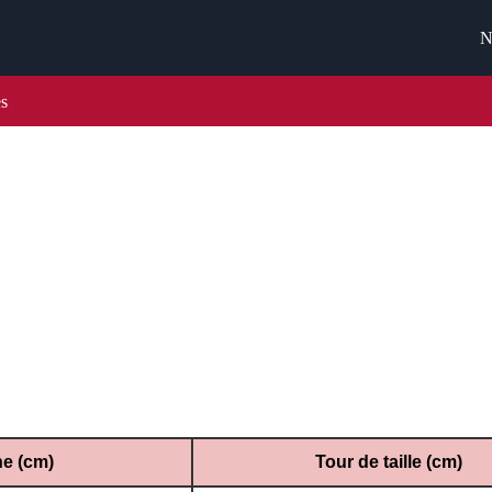
N
es
au des tailles pour choisir le vêtement qui vous ira comme un gant, en fonctio
ne (cm)
Tour de taille (cm)