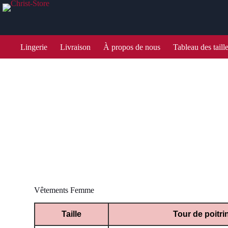
Lingerie
Livraison
À propos de nous
Tableau des taill
Tableau des tailles
Consultez notre table
Vêtements Femme
Taille
Tour de poitri