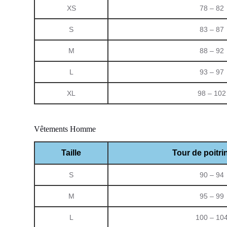
XS
78 – 82
S
83 – 87
M
88 – 92
L
93 – 97
XL
98 – 102
Vêtements Homme
Taille
Tour de poitri
S
90 – 94
M
95 – 99
L
100 – 10