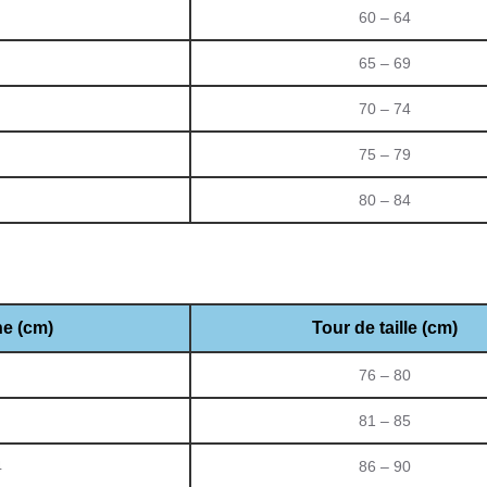
60 – 64
65 – 69
70 – 74
75 – 79
80 – 84
ne (cm)
Tour de taille (cm)
76 – 80
81 – 85
4
86 – 90