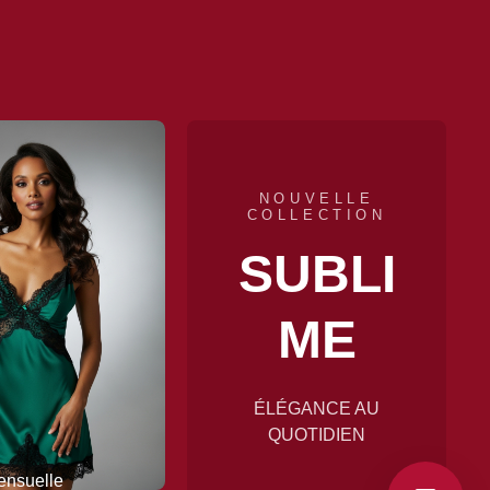
NOUVELLE
TENDANCES
COLLECTION
LINGERIE
SUBLI
STYL
ME
E
ÉLÉGANCE AU
À DÉCOUVRIR
QUOTIDIEN
MAINTENANT
ensuelle